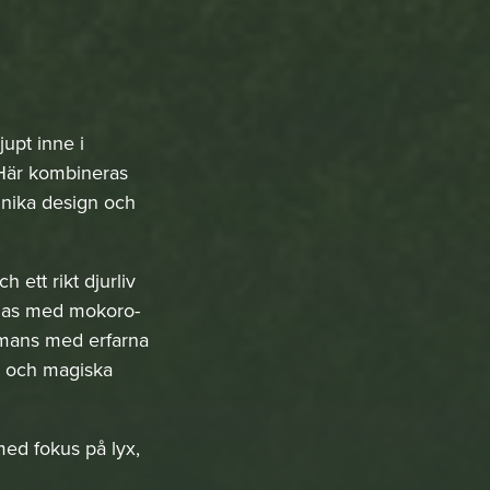
upt inne i
 Här kombineras
unika design och
 ett rikt djurliv
yllas med mokoro-
ammans med erfarna
en och magiska
med fokus på lyx,