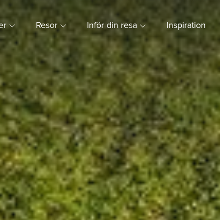
ner
Resor
Inför din resa
Inspiration