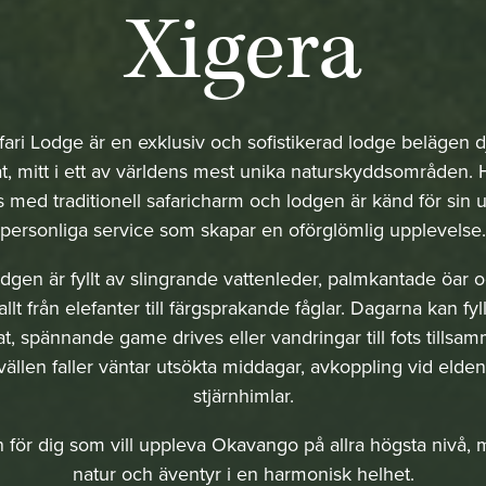
Xigera
fari Lodge är en exklusiv och sofistikerad lodge belägen dj
, mitt i ett av världens mest unika naturskyddsområden.
med traditionell safaricharm och lodgen är känd för sin 
personliga service som skapar en oförglömlig upplevelse.
gen är fyllt av slingrande vattenleder, palmkantade öar och
allt från elefanter till färgsprakande fåglar. Dagarna kan f
t, spännande game drives eller vandringar till fots tills
vällen faller väntar utsökta middagar, avkoppling vid eld
stjärnhimlar.
n för dig som vill uppleva Okavango på allra högsta nivå, 
natur och äventyr i en harmonisk helhet.