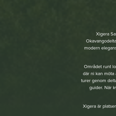
Xigera Sa
Okavangodeltat
modern elegans 
Området runt lod
där ni kan möta 
turer genom delta
guider. När k
Xigera är platse