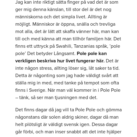
Jag kan inte riktigt sätta finger på vad det är som
ger mig denna känslan, till stor del är det nog
människorna och det simpla livet. Allting är
möjligt. Människor är öppna, snälla och trevliga
mot alla, det är lätt att skaffa vänner här, man kan
till och med känna att man tillhör familjen här. Det
finns ett uttryck på Swahili, Tanzanias språk, ’pole
pole’ Det betyder Långsamt.
Pole pole kan
verkligen beskriva hur livet fungerar här.
Det är
inte någon stress, allting löser sig, låt saker ta tid.
Detta är någonting som jag hade väldigt svårt att
ställa mig in med, med tanke på tempot som ofta
finns i Sverige. När man väl kommer in i Pole Pole
– tänk, så ser man tjusningen med det.
Det finns dagar då jag vill ta Pole Pole och gömma
någonstans där solen aldrig skiner, dagar då man
helt plötsligt är väldigt svensk igen. Dessa dagar
går förbi, och man inser snabbt att det inte hjälper