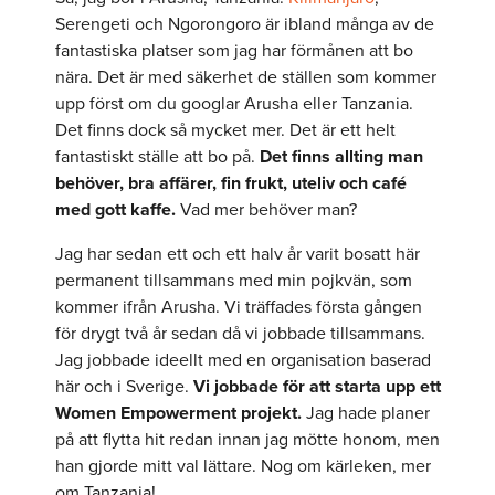
Serengeti och Ngorongoro är ibland många av de
fantastiska platser som jag har förmånen att bo
nära. Det är med säkerhet de ställen som kommer
upp först om du googlar Arusha eller Tanzania.
Det finns dock så mycket mer. Det är ett helt
fantastiskt ställe att bo på.
Det finns allting man
behöver, bra affärer, fin frukt, uteliv och café
med gott kaffe.
Vad mer behöver man?
Jag har sedan ett och ett halv år varit bosatt här
permanent tillsammans med min pojkvän, som
kommer ifrån Arusha. Vi träffades första gången
för drygt två år sedan då vi jobbade tillsammans.
Jag jobbade ideellt med en organisation baserad
här och i Sverige.
Vi jobbade för att starta upp ett
Women Empowerment projekt.
Jag hade planer
på att flytta hit redan innan jag mötte honom, men
han gjorde mitt val lättare. Nog om kärleken, mer
om Tanzania!