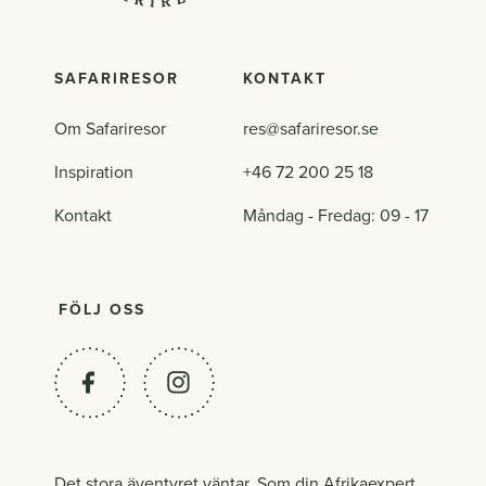
SAFARIRESOR
KONTAKT
Om Safariresor
res@safariresor.se
Inspiration
+46 72 200 25 18
Kontakt
Måndag - Fredag: 09 - 17
FÖLJ OSS
Det stora äventyret väntar. Som din Afrikaexpert