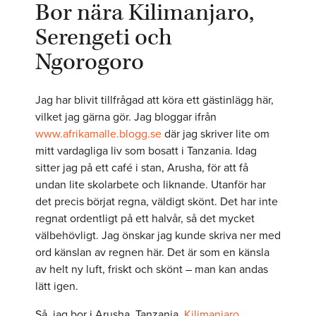
Bor nära Kilimanjaro,
Serengeti och
Ngorogoro
Jag har blivit tillfrågad att köra ett gästinlägg här,
vilket jag gärna gör. Jag bloggar ifrån
www.afrikamalle.blogg.se
där jag skriver lite om
mitt vardagliga liv som bosatt i Tanzania. Idag
sitter jag på ett café i stan, Arusha, för att få
undan lite skolarbete och liknande. Utanför har
det precis börjat regna, väldigt skönt. Det har inte
regnat ordentligt på ett halvår, så det mycket
välbehövligt. Jag önskar jag kunde skriva ner med
ord känslan av regnen här. Det är som en känsla
av helt ny luft, friskt och skönt – man kan andas
lätt igen.
Så, jag bor i Arusha, Tanzania.
Kilimanjaro
,