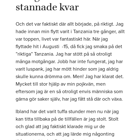
stannade kvar
Och det var faktiskt där allt började, på riktigt. Jag
hade innan min flytt varit i Tanzania tre gånger, allt
var toppen, livet var fantastiskt här. När jag
flyttade hit i Augusti -15, då fick jag smaka på det
”riktiga” Tanzania. Jag har stött på så otroligt
många motgångar. Jobb har inte fungerat, jag har
varit luspank, jag har mött hinder som jag aldrig
skulle kunna drömma om. Men! Jag har klarat det.
Mycket till stor hjälp av min pojkvän, men
eftersom jag är en så otroligt envis människa som
gärna gör saker själv, har jag fått stå där och växa.
Ibland har det varit tuffa stunder men nu när jag
kan titta tillbaka på de tillfällen är jag stolt. Stolt
och glad att jag faktiskt klarade mig ur de
situationerna, och att jag lärde mig någonting