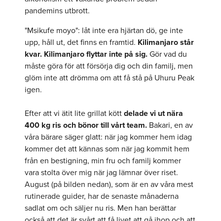
pandemins utbrott.
"Msikufe moyo": låt inte era hjärtan dö, ge inte
upp, håll ut, det finns en framtid.
Kilimanjaro står
kvar. Kilimanjaro flyttar inte på sig.
Gör vad du
måste göra för att försörja dig och din familj, men
glöm inte att drömma om att få stå på Uhuru Peak
igen.
Efter att vi ätit lite grillat kött
delade vi ut nära
400 kg ris och bönor till vårt team.
Bakari, en av
våra bärare säger glatt: när jag kommer hem idag
kommer det att kännas som när jag kommit hem
från en bestigning, min fru och familj kommer
vara stolta över mig när jag lämnar över riset.
August (på bilden nedan), som är en av våra mest
rutinerade guider, har de senaste månaderna
sadlat om och säljer nu ris. Men han berättar
också att det är svårt att få livet att gå ihop och att