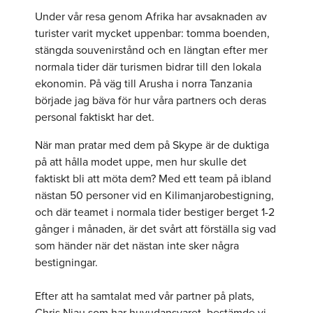
Under vår resa genom Afrika har avsaknaden av
turister varit mycket uppenbar: tomma boenden,
stängda souvenirstånd och en längtan efter mer
normala tider där turismen bidrar till den lokala
ekonomin. På väg till Arusha i norra Tanzania
började jag bäva för hur våra partners och deras
personal faktiskt har det.
När man pratar med dem på Skype är de duktiga
på att hålla modet uppe, men hur skulle det
faktiskt bli att möta dem? Med ett team på ibland
nästan 50 personer vid en Kilimanjarobestigning,
och där teamet i normala tider bestiger berget 1-2
gånger i månaden, är det svårt att förställa sig vad
som händer när det nästan inte sker några
bestigningar.
Efter att ha samtalat med vår partner på plats,
Chris Njau som har huvudansvaret, bestämde vi