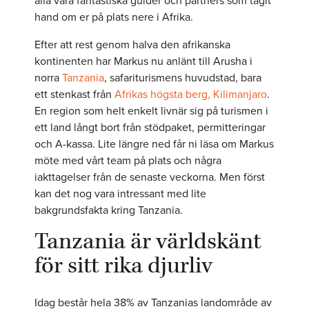
alla våra fantastiska guider och partners som tagit
hand om er på plats nere i Afrika.
Efter att rest genom halva den afrikanska
kontinenten har Markus nu anlänt till Arusha i
norra
Tanzania
, safariturismens huvudstad, bara
ett stenkast från
Afrikas högsta berg, Kilimanjaro
.
En region som helt enkelt livnär sig på turismen i
ett land långt bort från stödpaket, permitteringar
och A-kassa. Lite längre ned får ni läsa om Markus
möte med vårt team på plats och några
iakttagelser från de senaste veckorna. Men först
kan det nog vara intressant med lite
bakgrundsfakta kring Tanzania.
Tanzania är världskänt
för sitt rika djurliv
Idag består hela 38% av Tanzanias landområde av