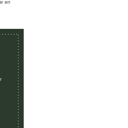
ar en
r