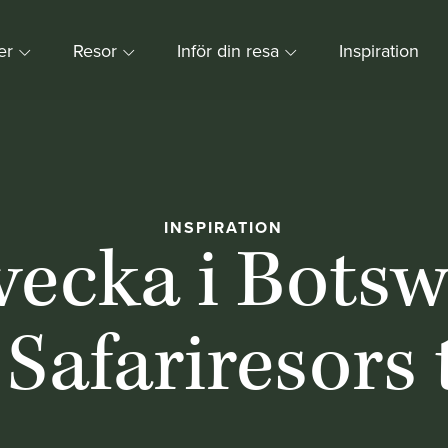
ner
Resor
Inför din resa
Inspiration
INSPIRATION
vecka i Bots
Safariresors