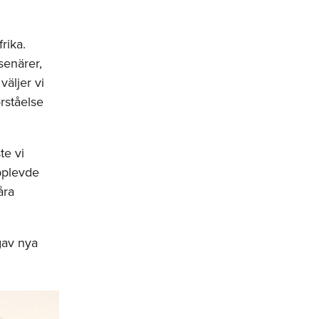
rika.
senärer,
väljer vi
rståelse
te vi
pplevde
åra
gav nya