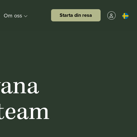
Om oss
Starta din resa
wana
 team