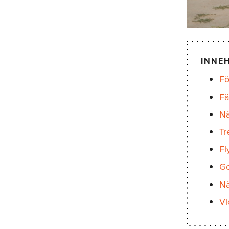
INNE
Fö
Fä
Nä
Tr
Fl
Go
Nä
Vi