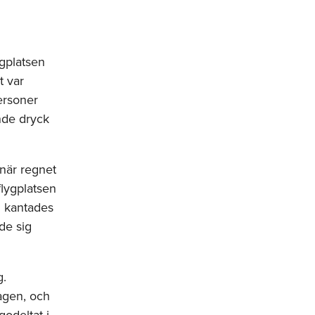
ygplatsen
t var
ersoner
nde dryck
 när regnet
flygplatsen
n kantades
de sig
g.
ragen, och
odeltat i