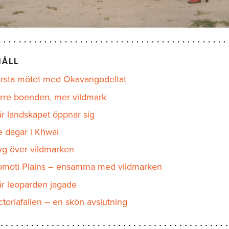
HÅLL
rsta mötet med Okavangodeltat
rre boenden, mer vildmark
r landskapet öppnar sig
e dagar i Khwai
yg över vildmarken
moti Plains – ensamma med vildmarken
r leoparden jagade
ctoriafallen – en skön avslutning