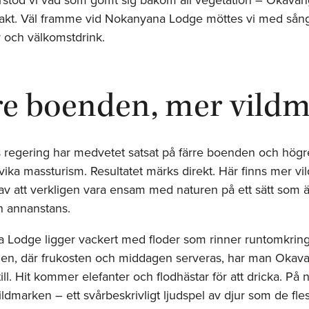
prakt. Väl framme vid Nokanyana Lodge möttes vi med sång,
 och välkomstdrink.
re boenden, mer vild
regering har medvetet satsat på färre boenden och högre
dvika massturism. Resultatet märks direkt. Här finns mer v
av att verkligen vara ensam med naturen på ett sätt som är
n annanstans.
Lodge ligger vackert med floder som rinner runtomkring
gen, där frukosten och middagen serveras, har man Okava
till. Hit kommer elefanter och flodhästar för att dricka. På 
ildmarken – ett svårbeskrivligt ljud­spel av djur som de fle