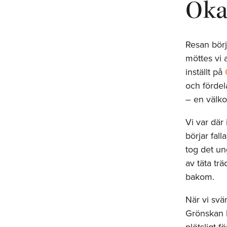
Oka
Resan börj
möttes vi 
inställt på
och fördel
– en välko
Vi var där
börjar fall
tog det un
av täta tr
bakom.
När vi svä
Grönskan b
plötsligt 