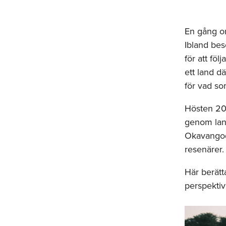
En gång om
Ibland bes
för att föl
ett land d
för vad so
Hösten 202
genom land
Okavangodel
resenärer.
Här berätt
perspektiv