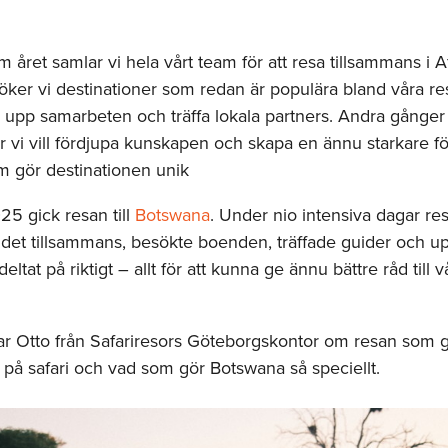
 året samlar vi hela vårt team för att resa tillsammans i Af
öker vi destinationer som redan är populära bland våra re
ja upp samarbeten och träffa lokala partners. Andra gånger 
är vi vill fördjupa kunskapen och skapa en ännu starkare fö
m gör destinationen unik
5 gick resan till
Botswana
. Under nio intensiva dagar res
et tillsammans, besökte boenden, träffade guider och u
tat på riktigt – allt för att kunna ge ännu bättre råd till v
ar Otto från Safariresors Göteborgskontor om resan som 
 på safari och vad som gör Botswana så speciellt.