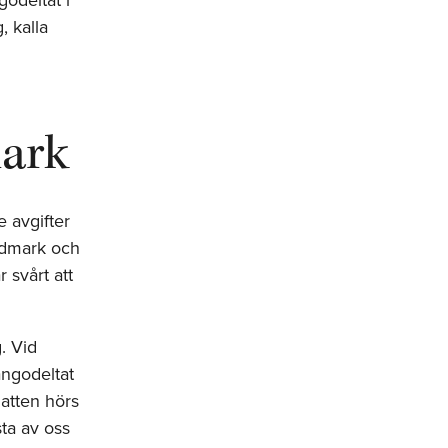
 kalla
mark
 avgifter
ildmark och
 svårt att
. Vid
ngodeltat
natten hörs
sta av oss