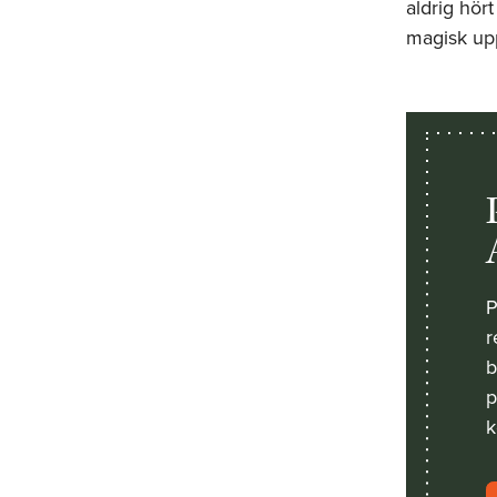
aldrig hört
magisk upp
P
r
b
p
k