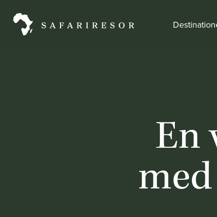
Destinatio
En 
med 