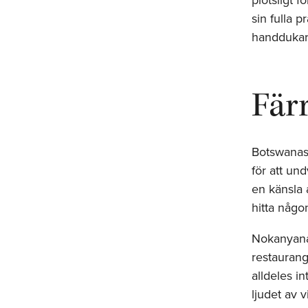
sin fulla 
handdukar
Fär
Botswanas 
för att un
en känsla 
hitta någo
Nokanyana 
restauran
alldeles in
ljudet av v