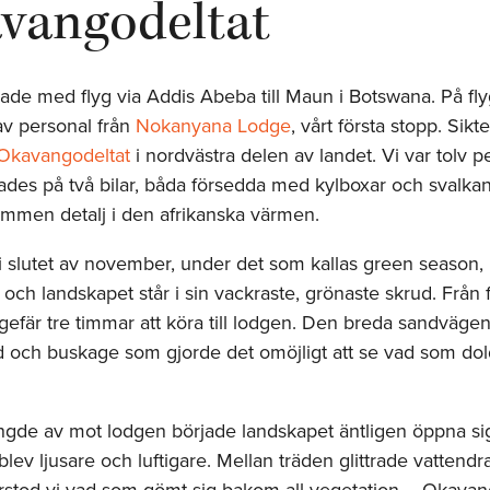
vangodeltat
ade med flyg via Addis Abeba till Maun i Botswana. På fl
av personal från
Nokanyana Lodge
, vårt första stopp. Sikte
Okavangodeltat
i nordvästra delen av landet. Vi var tolv p
ades på två bilar, båda försedda med kylboxar och svalka
mmen detalj i den afrikanska värmen.
 i slutet av november, under det som kallas green season,
a och landskapet står i sin vackraste, grönaste skrud. Från 
gefär tre timmar att köra till lodgen. Den breda sandväge
äd och buskage som gjorde det omöjligt att se vad som dol
ngde av mot lodgen började landskapet äntligen öppna si
lev ljusare och luftigare. Mellan träden glittrade vattend
förstod vi vad som gömt sig bakom all vegetation – Okavang