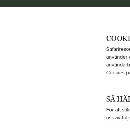
COOKI
Safarireso
använder w
användarbe
Cookies på
SÅ HÄ
För att sä
oss av föl