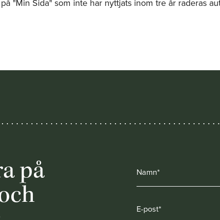
r på "Min Sida" som inte har nyttjats inom tre år raderas au
a på
 och
r