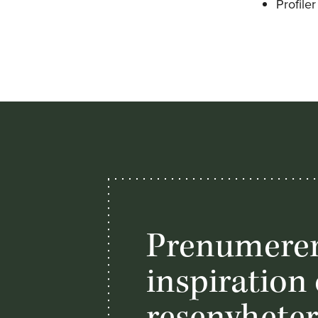
Profile
Prenumerer
inspiration
resenyhete