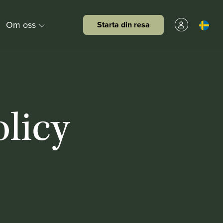
Om oss
Starta din resa
licy