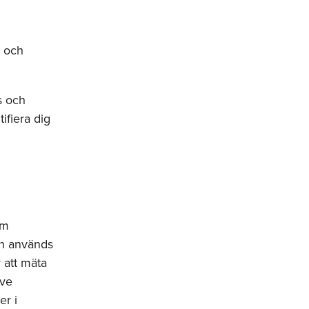
k och
s och
ifiera dig
om
on används
r att mäta
ive
er i