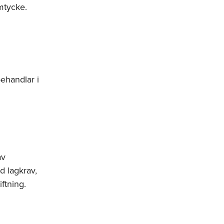
mtycke.
ehandlar i
av
d lagkrav,
ftning.