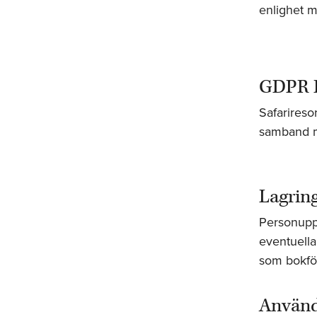
enlighet m
GDPR 
Safarireso
samband m
Lagring
Personuppg
eventuella
som bokför
Använd