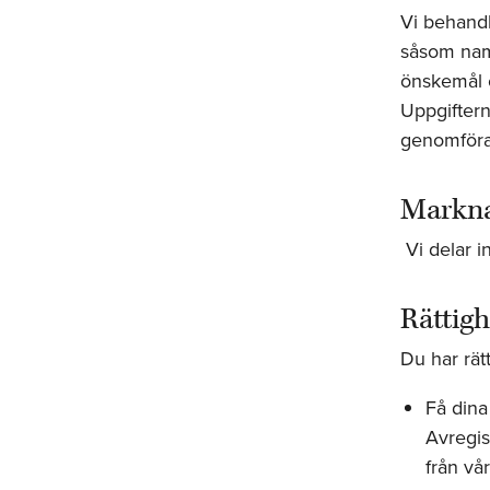
Vi behandl
såsom namn
önskemål 
Uppgiftern
genomföra
Markna
Vi delar i
Rättigh
Du har rätt
Få dina
Avregis
från vå