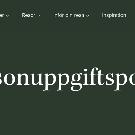
ner
Resor
Inför din resa
Inspiration
sonuppgiftspo