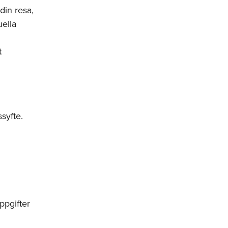
din resa,
ella
t
syfte.
ppgifter