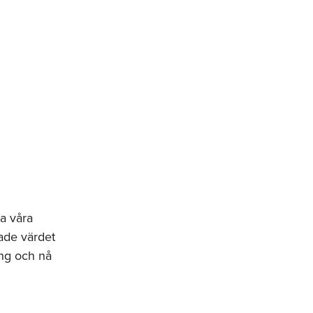
a våra
ade värdet
ing och nå