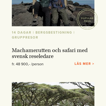
14 DAGAR | BERGSBESTIGNING |
GRUPPRESOR
Machamerutten och safari med
svensk reseledare
fr. 48 900,- /person
LÄS MER >