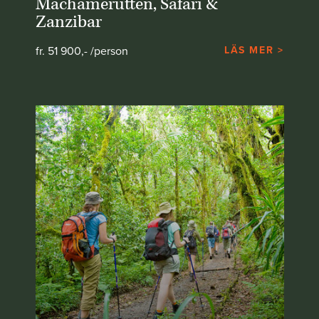
Machamerutten, Safari &
Zanzibar
fr. 51 900,- /person
LÄS MER >