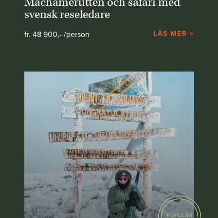
Machamerutten och safari med
svensk reseledare
fr. 48 900,- /person
LÄS MER >