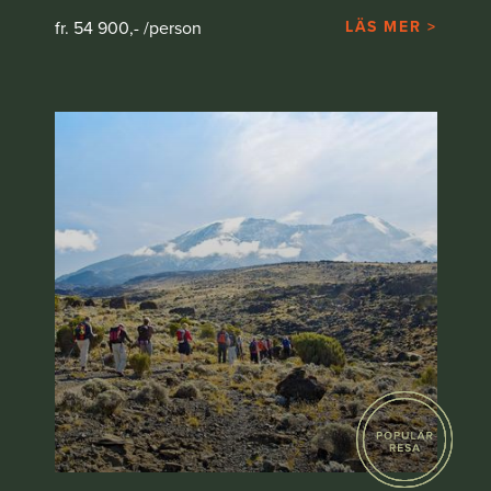
fr. 54 900,- /person
LÄS MER >