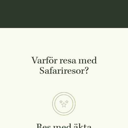
Varför resa med
Safariresor?
Res med äkta