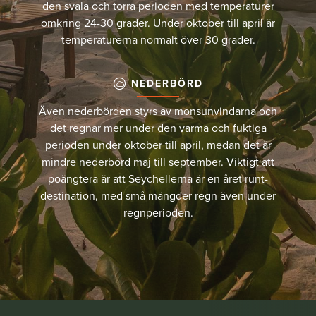
den svala och torra perioden med temperaturer
omkring 24-30 grader. Under oktober till april är
temperaturerna normalt över 30 grader.
NEDERBÖRD
Även nederbörden styrs av monsunvindarna och
det regnar mer under den varma och fuktiga
perioden under oktober till april, medan det är
mindre nederbörd maj till september. Viktigt att
poängtera är att Seychellerna är en året runt-
destination, med små mängder regn även under
regnperioden.