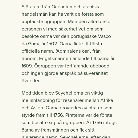
Sjöfarare från Oceanien och arabiska
handelsmän kan ha varit de första som
upptäckte ögruppen. Men den allra första
personen vi med säkerhet vet om som
besökte öarna var den portugisiske Vasco
da Gama år 1502. Öarna fick sitt första
officiella namn, "Admiralens öar", från
honom. Engelsmännen anlände till öarna år
1609. Ögruppen var fortfarande obebodd
och ingen gjorde anspråk på suveränitet
över den.
Med tiden blev Seychellerna en viktig
mellanlandning för resenärer mellan Afrika
och Asien. Öarna erövrades av pirater som
styrde fram till 1756. Piraterna var de första
som bosatte sig på ögruppen. År 1756 intogs
öarna av fransmännen och fick sitt
nuvarande namn, Seychellerna, efter den