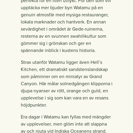
perfekta för en liten utflykt. För den som vill
upptäcka mer bjuder byn Watamu på en
genuin atmosfär med mysiga restauranger,
lokala marknader och hantverk. En annan
sevärdighet i området är Gede-ruinerna,
resterna av en svunnen swahilikultur som
gömmer sig i grönskan och ger en
spännande inblick i kustens historia.
Strax utanför Watamu ligger även Hell’s
Kitchen, ett dramatiskt sandstenslandskap
som påminner om en miniatyr av Grand
Canyon. Här målar solnedgången klipporna i
djupa nyanser av rött, orange och guld, en
upplevelse i sig som kan vara en av resans
höjdpunkter.
Era dagar i Watamu kan fyllas med mängder
av upplevelser, men glöm inte att slappna
av och njuta vid Indiska Oceanens strand.