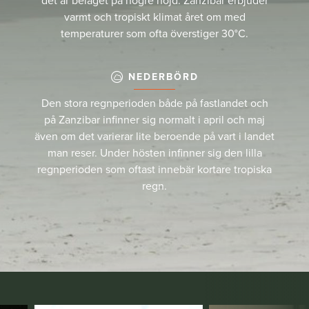
det är beläget på högre höjd. Zanzibar erbjuder
varmt och tropiskt klimat året om med
temperaturer som ofta överstiger 30°C.
NEDERBÖRD
Den stora regnperioden både på fastlandet och
på Zanzibar infinner sig normalt i april och maj
även om det varierar lite beroende på vart i landet
man reser. Under hösten infinner sig den lilla
regnperioden som oftast innebär kortare tropiska
regn.