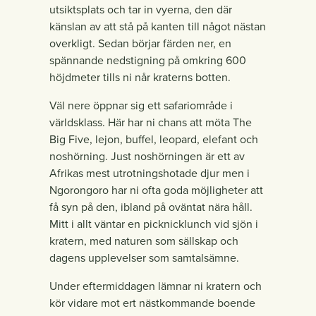
utsiktsplats och tar in vyerna, den där
känslan av att stå på kanten till något nästan
overkligt. Sedan börjar färden ner, en
spännande nedstigning på omkring 600
höjdmeter tills ni når kraterns botten.
Väl nere öppnar sig ett safariområde i
världsklass. Här har ni chans att möta The
Big Five, lejon, buffel, leopard, elefant och
noshörning. Just noshörningen är ett av
Afrikas mest utrotningshotade djur men i
Ngorongoro har ni ofta goda möjligheter att
få syn på den, ibland på oväntat nära håll.
Mitt i allt väntar en picknicklunch vid sjön i
kratern, med naturen som sällskap och
dagens upplevelser som samtalsämne.
Under eftermiddagen lämnar ni kratern och
kör vidare mot ert nästkommande boende