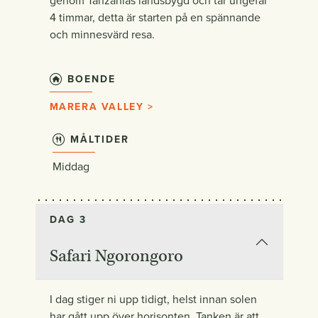
genom Tanzanias landsbygd och tar ungefär
4 timmar, detta är starten på en spännande
och minnesvärd resa.
BOENDE
MARERA VALLEY >
MÅLTIDER
Middag
DAG 3
Safari Ngorongoro
I dag stiger ni upp tidigt, helst innan solen
har gått upp över horisonten. Tanken är att