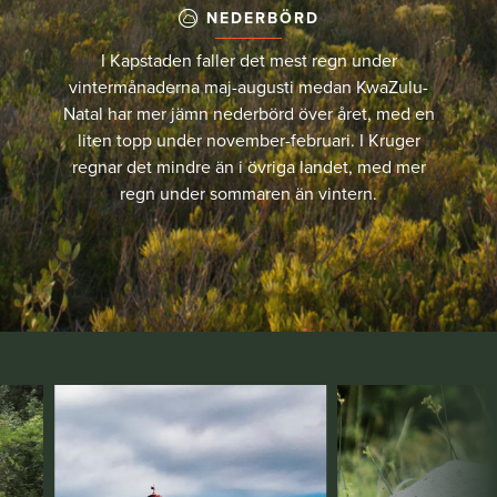
NEDERBÖRD
I Kapstaden faller det mest regn under
vintermånaderna maj-augusti medan KwaZulu-
Natal har mer jämn nederbörd över året, med en
liten topp under november-februari. I Kruger
regnar det mindre än i övriga landet, med mer
regn under sommaren än vintern.