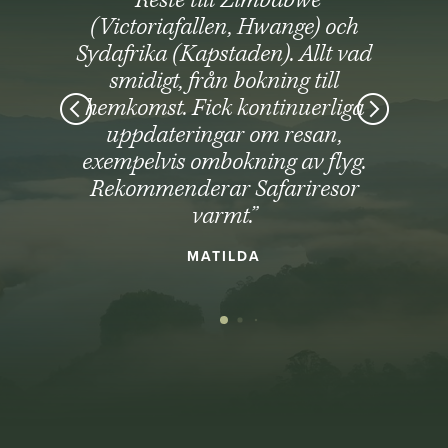
“Reste till Zimbabwe
(Victoriafallen, Hwange) och
Sydafrika (Kapstaden). Allt vad
smidigt, från bokning till
hemkomst. Fick kontinuerliga
uppdateringar om resan,
exempelvis ombokning av flyg.
Rekommenderar Safariresor
varmt.”
MATILDA