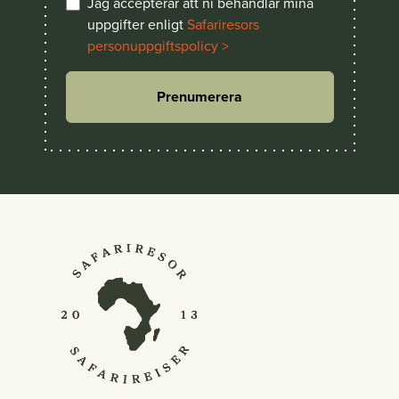
Jag accepterar att ni behandlar mina
uppgifter enligt
Safariresors
personuppgiftspolicy >
Prenumerera