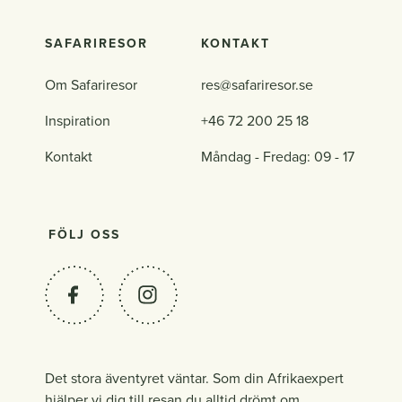
SAFARIRESOR
KONTAKT
Om Safariresor
res@safariresor.se
Inspiration
+46 72 200 25 18
Kontakt
Måndag - Fredag: 09 - 17
FÖLJ OSS
Det stora äventyret väntar. Som din Afrikaexpert
hjälper vi dig till resan du alltid drömt om.