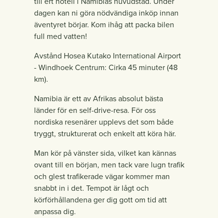
till ert hotell i Namibias huvudstad. Under
dagen kan ni göra nödvändiga inköp innan
äventyret börjar. Kom ihåg att packa bilen
full med vatten!
Avstånd Hosea Kutako International Airport
- Windhoek Centrum: Cirka 45 minuter (48
km).
Namibia är ett av Afrikas absolut bästa
länder för en self-drive-resa. För oss
nordiska resenärer upplevs det som både
tryggt, strukturerat och enkelt att köra här.
Man kör på vänster sida, vilket kan kännas
ovant till en början, men tack vare lugn trafik
och glest trafikerade vägar kommer man
snabbt in i det. Tempot är lågt och
körförhållandena ger dig gott om tid att
anpassa dig.