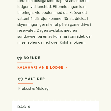
torra och ödsliga landskap. Ni anländer till
lodgen vid lunchtid. Eftermiddagen kan
tillbringas vid poolen med utsikt över ett
vattenhål där djur kommer för att dricka. I
skymningen ger ni er ut på en game drive i
reservatet. Dagen avslutas med en
sundowner på en av kullarna i området, där
ni ser solen gå ned över Kalahariöknen.
BOENDE
KALAHARI ANIB LODGE >
MÅLTIDER
Frukost & Middag
DAG 4