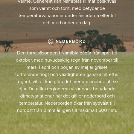
värme. Generellt kan Namibias klimat beskrivas
som varmt och torrt, med betydande
temperaturvariationer under årstiderna eller till
och med under en dag.
NEDERBÖRD
Den torra säsongen i Namibia pågår från april till
oktober, med huvudsaklig regn från november till
mars. I april och början av maj är gräset
fortfarande högt och växtligheten ganska tät efter
regnet, vilket kan göra det mer utmanande att se
djur. De olika regionerna visar dock betydande
klimatvariationer när det gäller nederbörd och
temperatur. Nederbörden ökar från sydväst till
nordost från 0 mm årligen till maximalt 600 mm.