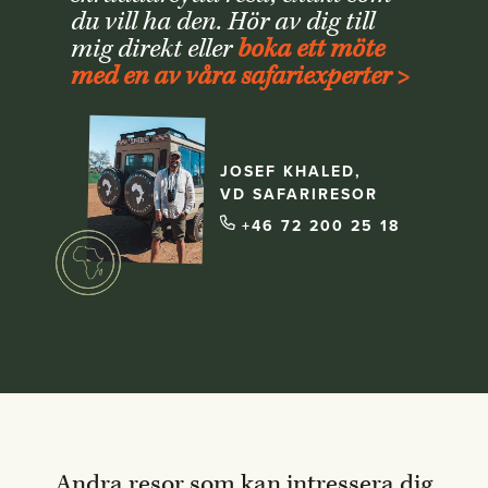
du vill ha den. Hör av dig till
mig direkt eller
boka ett möte
med en av våra safariexperter >
JOSEF KHALED,
VD SAFARIRESOR
+46 72 200 25 18
Andra resor som kan intressera dig